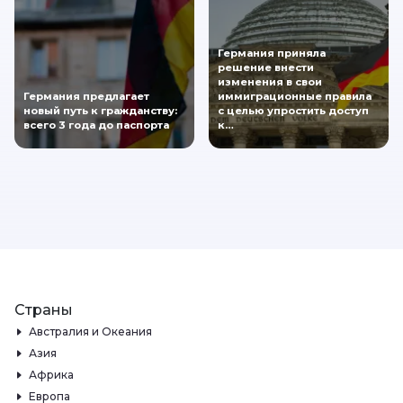
Германия приняла
решение внести
изменения в свои
Германия предлагает
иммиграционные правила
новый путь к гражданству:
с целью упростить доступ
всего 3 года до паспорта
к…
Страны
Австралия и Океания
Азия
Африка
Европа