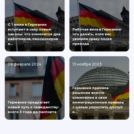
С 1 июля в Германии
вступают в силу новые
Рабочая виза в Германии:
законы: что изменится для
что делать, если вас
работников, пенсионеров
уволили сразу после
и…
приезда
08 февраля 2024
13 ноября 2023
Германия приняла
решение внести
изменения в свои
Германия предлагает
иммиграционные правила
новый путь к гражданству:
с целью упростить доступ
всего 3 года до паспорта
к…