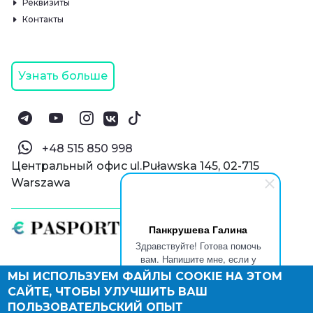
Реквизиты
Контакты
Узнать больше
‪+48 515 850 998‬
Центральный офис ul.Puławska 145, 02-715
Warszawa
Панкрушева Галина
Здравствуйте! Готова помочь
вам. Напишите мне, если у
вас появятся вопросы.
МЫ ИСПОЛЬЗУЕМ ФАЙЛЫ COOKIE НА ЭТОМ
© Паспорт Онлайн 2019—2026
САЙТЕ, ЧТОБЫ УЛУЧШИТЬ ВАШ
Политика конфиденциальности
Оферта и конфиденциальность:
РФ
(
eng
),
ПОЛЬЗОВАТЕЛЬСКИЙ ОПЫТ