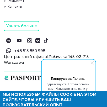
Реквизиты
Контакты
Узнать больше
‪+48 515 850 998‬
Центральный офис ul.Puławska 145, 02-715
Warszawa
Панкрушева Галина
Здравствуйте! Готова помочь
вам. Напишите мне, если у
вас появятся вопросы.
МЫ ИСПОЛЬЗУЕМ ФАЙЛЫ COOKIE НА ЭТОМ
© Паспорт Онлайн 2019—2026
САЙТЕ, ЧТОБЫ УЛУЧШИТЬ ВАШ
Политика конфиденциальности
Оферта и конфиденциальность:
РФ
(
eng
),
ПОЛЬЗОВАТЕЛЬСКИЙ ОПЫТ