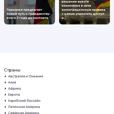
решение внести
изменения в свои
Германия предлагает
иммиграционные правила
новый путь к гражданству:
с целью упростить доступ
всего 3 года до паспорта
к…
Страны
Австралия и Океания
Азия
Африка
Европа
Карибский бассейн
Латинская Америка
Северная Америка