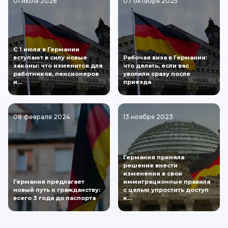
01 июля 2026
07 октября 2025
С 1 июля в Германии
вступают в силу новые
Рабочая виза в Германии:
законы: что изменится для
что делать, если вас
работников, пенсионеров
уволили сразу после
и…
приезда
08 февраля 2024
13 ноября 2023
Германия приняла
решение внести
изменения в свои
Германия предлагает
иммиграционные правила
новый путь к гражданству:
с целью упростить доступ
всего 3 года до паспорта
к…