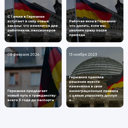
С 1 июля в Германии
вступают в силу новые
Рабочая виза в Германии:
законы: что изменится для
что делать, если вас
работников, пенсионеров
уволили сразу после
и…
приезда
08 февраля 2024
13 ноября 2023
Германия приняла
решение внести
изменения в свои
Германия предлагает
иммиграционные правила
новый путь к гражданству:
с целью упростить доступ
всего 3 года до паспорта
к…