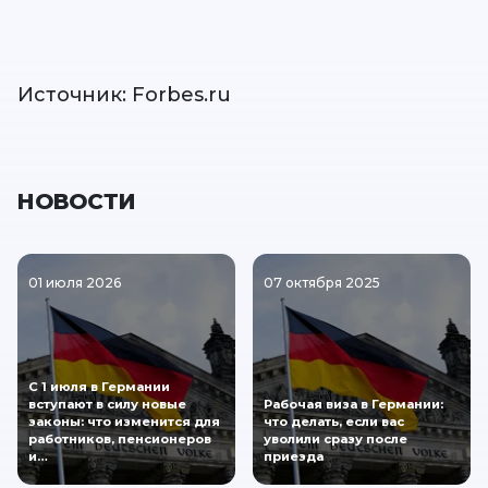
Источник: Forbes.ru
НОВОСТИ
01 июля 2026
07 октября 2025
С 1 июля в Германии
вступают в силу новые
Рабочая виза в Германии:
законы: что изменится для
что делать, если вас
работников, пенсионеров
уволили сразу после
и…
приезда