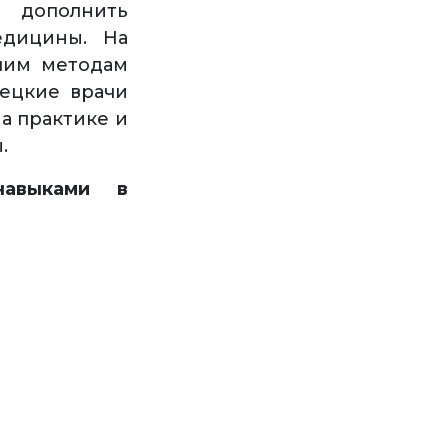
 дополнить
едицины. На
шим методам
мецкие врачи
а практике и
.
навыками в