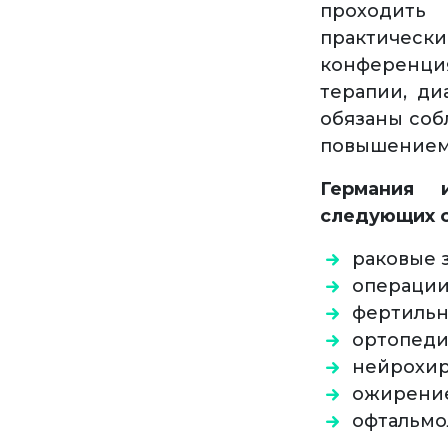
проходить 
практическ
конференци
терапии, ди
обязаны соб
повышением 
Германия 
следующих о
раковые 
операции
фертильн
ортопеди
нейрохир
ожирени
офтальмо