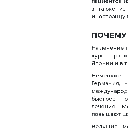
пациентов и
а также из
иностранцу 
ПОЧЕМУ
На лечение 
курс терапи
Японии и в т
Немецкие 
Германия, 
международн
быстрее по
лечение. М
повышают ша
Ведущие ме