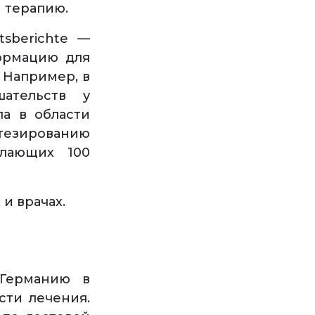
 терапию.
tsberichte —
формацию для
 Например, в
шательств у
ла в области
отезированию
елающих 100
и врачах.
Германию в
сти лечения.