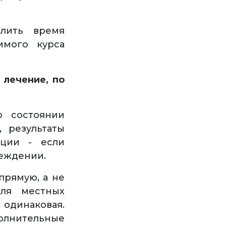
лить время
имого курса
 лечение, по
о состоянии
, результаты
ации - если
реждении.
прямую, а не
для местных
инаковая.
полнительные