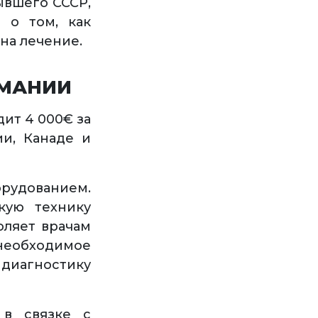
ывшего СССР,
 о том, как
на лечение.
РМАНИИ
ит 4 000€ за
ии, Канаде и
удованием.
кую технику
оляет врачам
необходимое
диагностику
в связке с