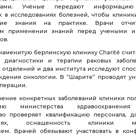
етами. Учёные передают информац
 в исследованиях болезней, чтобы клини
ские знания на практике. Врачи отчи
ом применении знаний перед учеными и
ов.
наменитую берлинскую клинику Charité счи
 диагностики и терапии раковых заболе
 отделений и два института исследуют спо
дения онкологии. В “Шарите” проводят у
перации.
чение конкретных заболеваний клиники по
цию министерства здравоохранения
во проверяет квалификацию персонала, д
аниях, оснащенность клиники ме
ием. Врачей обязывают участвовать в кон