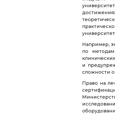
университ
достижениях
теоретиче
практическ
университет
Например, з
по методам
клинических
и предупреж
сложности о
Право на ле
сертифика
Министерст
исследов
оборудован