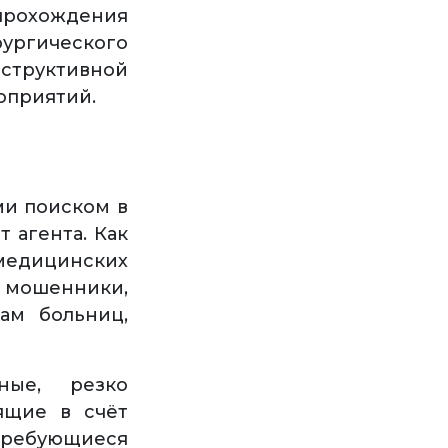
прохождения
ргического
структивной
оприятий.
ми поиском в
 агента. Как
 медицинских
 мошенники,
ам больниц,
ные, резко
ящие в счёт
 требующиеся