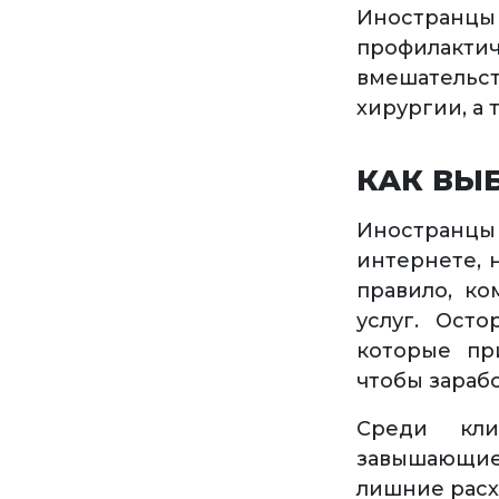
Иностранцы
профилакт
вмешательс
хирургии, а
КАК ВЫ
Иностранцы 
интернете, 
правило, ко
услуг. Ост
которые пр
чтобы зарабо
Среди кли
завышающие
лишние расх