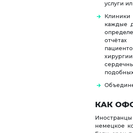
услуги и
Клиники 
каждые д
определе
отчётах
пациенто
хирургии
сердечн
подобных
Объедине
КАК ОФ
Иностранцы
немецкое ко