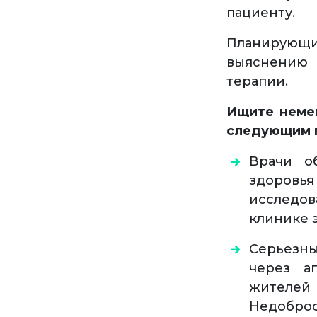
пациенту.
Планирующ
выяснению 
терапии.
Ищите немец
следующим 
Врачи о
здоровья
исследо
клинике 
Серьезны
через а
жителе
Недоброс