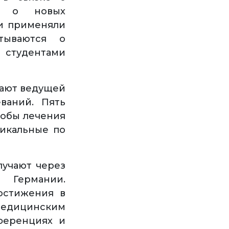
ию о новых
ки применяли
тываются о
 студентами
тают ведущей
ваний. Пять
собы лечения
никальные по
лучают через
 Германии.
остижения в
дицинским
ференциях и