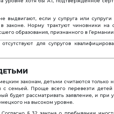
а уровне хотя бы А1, подтвержденное серти
не выдвигают, если у супруга или супруги
в законе. Норму трактуют чиновники на 
шего образования, признанного в Германии
 отсутствуют для супругов квалифицирова
ДЕТЬМИ
емецким законам, детьми считаются только 
 с семьей. Проще всего перевезти детей д
ый будет рассматривать заявление, и при 
емецкого на высоком уровне.
. Согласно § 32 закона о пребывании инос