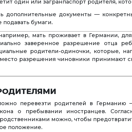
летит один или загранпаспорт родителя, кото
ть дополнительные документы — конкретн
е подавать бумаги.
 например, мать проживает в Германии, дл
риально заверенное разрешение отца реб
циальные родители-одиночки, которые, на
Вместо разрешения чиновники принимают с
 РОДИТЕЛЯМИ
ожно перевезти родителей в Германию 
кона о пребывании иностранцев. Согласн
одственниками можно, чтобы предотвратить
ое положение.