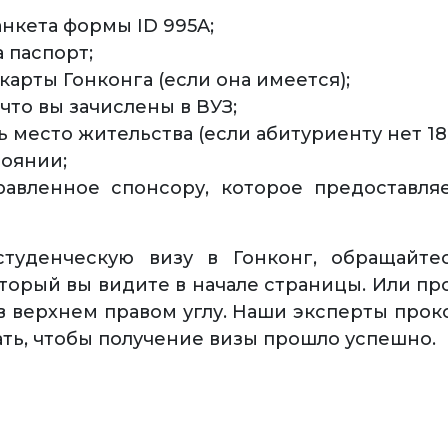
нкета формы ID 995A;
 паспорт;
карты Гонконга (если она имеется);
то вы зачислены в ВУЗ;
ть место жительства (если абитуриенту нет 18)
тоянии;
равленное спонсору, которое предоставля
туденческую визу в Гонконг, обращайт
торый вы видите в начале страницы. Или про
в верхнем правом углу. Наши эксперты проко
ать, чтобы получение визы прошло успешно.