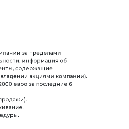
мпании за пределами
льности, информация об
менты, содержащие
 владении акциями компании).
000 евро за последние 6
продажи).
живание.
едуры.