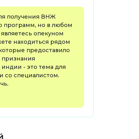
Для получения ВНЖ
о программ, но в любом
Вы являетесь опекуном
жете находиться рядом
, которые предоставило
у признания
 индии - это тема для
и со специалистом.
чь.
й