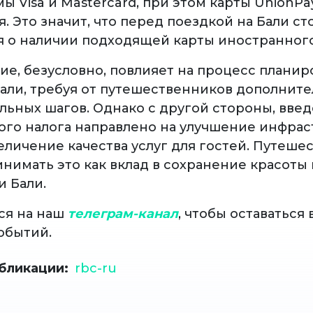
ы Visa и Mastercard, при этом карты UnionPa
 Это значит, что перед поездкой на Бали ст
я о наличии подходящей карты иностранного
ие, безусловно, повлияет на процесс планир
Бали, требуя от путешественников дополнит
льных шагов. Однако с другой стороны, вве
ого налога направлено на улучшение инфра
величение качества услуг для гостей. Путеш
нимать это как вклад в сохранение красоты 
и Бали.
ся на наш
телеграм-канал
, чтобы оставаться 
обытий.
бликации
rbc-ru