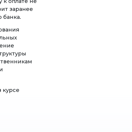
y к оплате не
оит заранее
 банка.
ования
ельных
дение
структуры
ественникам
и
в курсе