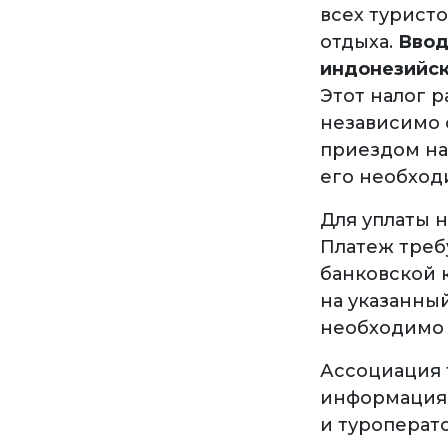
всех турист
отдыха.
Ввод
индонезийск
Этот налог р
независимо о
приездом на 
его необход
Для уплаты 
Платеж треб
банковской 
на указанны
необходимо 
Ассоциация 
информация 
и туроперато