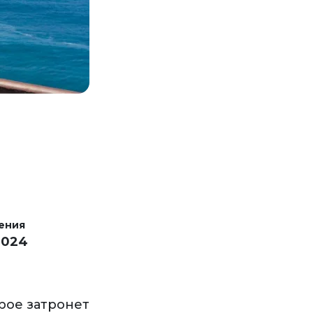
ения
2024
рое затронет