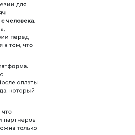
езии для
яч
 с человека
.
а,
зии перед
 в том, что
латформа.
 о
После оплаты
да, который
 что
и партнеров
можна только