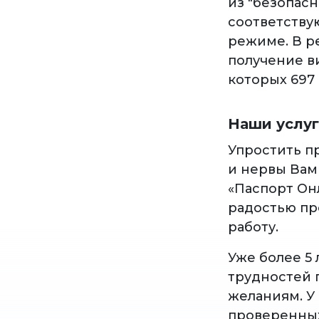
из "безопас
соответству
режиме. В р
получение в
которых 697 
Наши услу
Упростить п
и нервы Вам
«Паспорт Он
радостью пр
работу.
Уже более 5
трудностей 
желаниям. У
проверенных