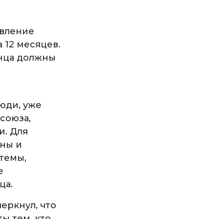
овление
 12 месяцев.
енца должны
юди, уже
союза,
и. Для
ны и
темы,
е
ца.
еркнул, что
ы тем, кто