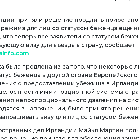
ндии приняли решение продлить приостан
 режима для лиц со статусом беженца еще на
, что теперь все заявители со статусом беж
вующую визу для въезда в страну, сообщает
aInfo.com
 была продлена из-за того, что некоторые л
тус беженца в другой стране Европейского 
ения о предоставлении убежища в Ирланди
целостности иммиграционной системы стра
ния непропорционального давления на сис
одятся в напряжении, было принято решени
запрашивать визу для лиц со статусом бежен
странных дел Ирландии Майкл Мартин подч
кое решение принято для обеспечения защит