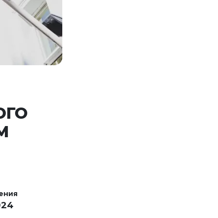
ОГО
М
ения
024