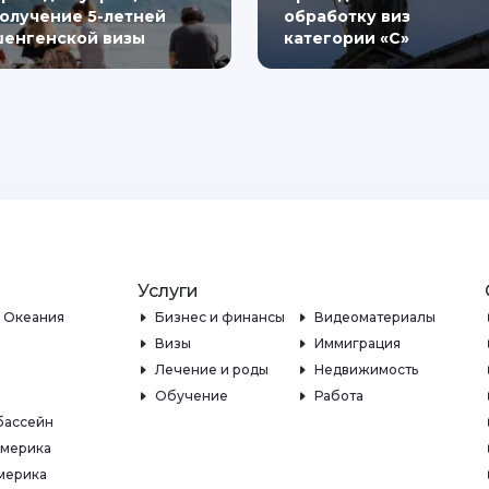
олучение 5-летней
обработку виз
енгенской визы
категории «C»
Услуги
и Океания
Бизнес и финансы
Видеоматериалы
Визы
Иммиграция
Лечение и роды
Недвижимость
Обучение
Работа
бассейн
Америка
мерика