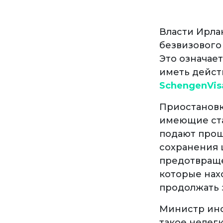
Власти Ирла
безвизового
Это означает
иметь дейст
SchengenVis
Приостановка
имеющие ста
подают прош
сохранения 
предотвраще
которые нах
продолжать 
Министр ино
такое нелег