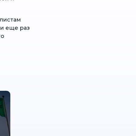
алистам
ии еще раз
го