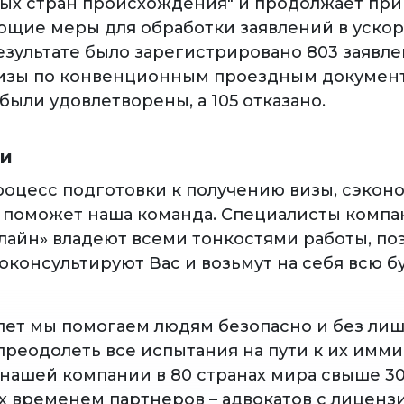
ных стран происхождения" и продолжает пр
ющие меры для обработки заявлений в уско
езультате было зарегистрировано 803 заявле
изы по конвенционным проездным документ
были удовлетворены, а 105 отказано.
ги
роцесс подготовки к получению визы, сэкон
 поможет наша команда. Специалисты комп
лайн» владеют всеми тонкостями работы, по
оконсультируют Вас и возьмут на себя всю 
 лет мы помогаем людям безопасно и без ли
преодолеть все испытания на пути к их им
 нашей компании в 80 странах мира свыше 3
 временем партнеров – адвокатов с лиценз