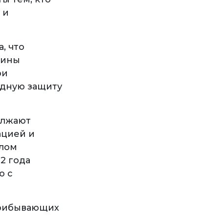
 и
, что
аины
ои
одную защиту
олжают
ацией и
слом
2 года
ю с
прибывающих