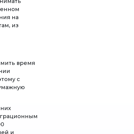
инимать
ренном
ния на
ам, из
омить время
ании
этому с
бумажную
шних
миграционным
00
ией и