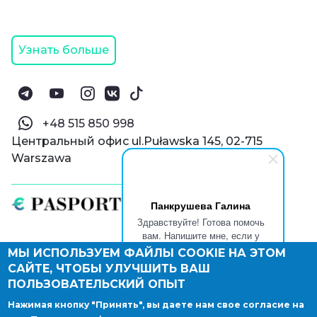
Узнать больше
‪+48 515 850 998‬
Центральный офис ul.Puławska 145, 02-715
Warszawa
Панкрушева Галина
Здравствуйте! Готова помочь
вам. Напишите мне, если у
вас появятся вопросы.
МЫ ИСПОЛЬЗУЕМ ФАЙЛЫ COOKIE НА ЭТОМ
© Паспорт Онлайн 2019—2026
САЙТЕ, ЧТОБЫ УЛУЧШИТЬ ВАШ
Политика конфиденциальности
Оферта и конфиденциальность:
РФ
(
eng
),
ПОЛЬЗОВАТЕЛЬСКИЙ ОПЫТ
Армения
(
eng
)
Нажимая кнопку "Принять", вы даете нам свое согласие на
Правовые документы