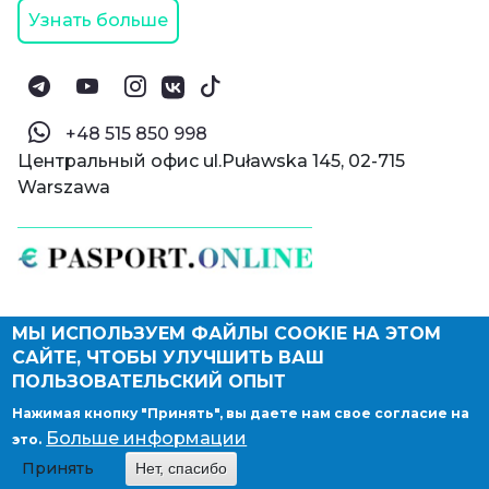
Узнать больше
‪+48 515 850 998‬
Центральный офис ul.Puławska 145, 02-715
Warszawa
МЫ ИСПОЛЬЗУЕМ ФАЙЛЫ COOKIE НА ЭТОМ
© Паспорт Онлайн 2019—2026
САЙТЕ, ЧТОБЫ УЛУЧШИТЬ ВАШ
Политика конфиденциальности
Оферта и конфиденциальность:
РФ
(
eng
),
ПОЛЬЗОВАТЕЛЬСКИЙ ОПЫТ
Армения
(
eng
)
Нажимая кнопку "Принять", вы даете нам свое согласие на
Правовые документы
Больше информации
это.
Депонирование логотипа компании
Принять
Нет, спасибо