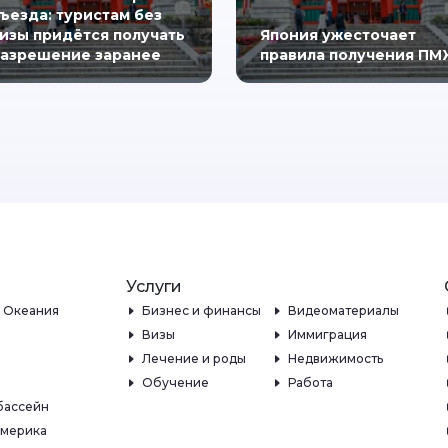
ъезда: туристам без
изы придётся получать
Япония ужесточает
азрешение заранее
правила получения П
Услуги
и Океания
Бизнес и финансы
Видеоматериалы
Визы
Иммиграция
Лечение и роды
Недвижимость
Обучение
Работа
бассейн
Америка