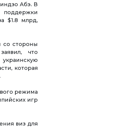
индзо Абэ. В
 поддержки
а $1.8 млрд,
 со стороны
заявил, что
украинскую
сти, которая
.
ового режима
мпийских игр
ения виз для