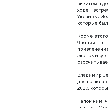
визитом, гд
ходе встр
Украины. Зе
которые были
Кроме этог
Японии в у
привлечен
экономику я
рассчитывае
Владимир Зе
для граждан
2020, которы
Напомним, ч
граждан Укра