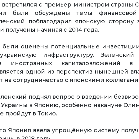
е встретился с премьер-министром страны С
ечи были обсуждены темы финансовой
ленский поблагодарил японскую сторону з
 получены начиная с 2014 года.
о были оценены потенциальные инвестиции
краинскую инфраструктуру. Зеленский 
ие иностранных капиталовложений в 
вляется одной из перспектив нынешней вла
т на сотрудничество с японскими коллегами
ленский поднял вопрос о введении безвиз
 Украины в Японию, особенно накануне Оли
е пройдут в Токио.
то Япония ввела упрощённую систему получ
ины в 2018 году.