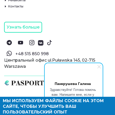
Реквизиты
Контакты
Узнать больше
‪+48 515 850 998‬
Центральный офис ul.Puławska 145, 02-715
Warszawa
Панкрушева Галина
Здравствуйте! Готова помочь
вам. Напишите мне, если у
вас появятся вопросы.
МЫ ИСПОЛЬЗУЕМ ФАЙЛЫ COOKIE НА ЭТОМ
© Паспорт Онлайн 2019—2026
САЙТЕ, ЧТОБЫ УЛУЧШИТЬ ВАШ
Политика конфиденциальности
Оферта и конфиденциальность:
РФ
(
eng
),
ПОЛЬЗОВАТЕЛЬСКИЙ ОПЫТ