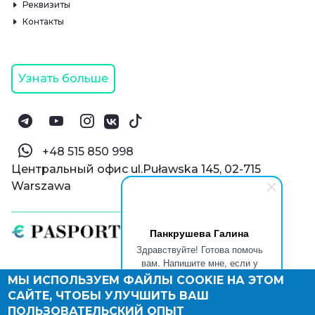
Реквизиты
Контакты
Узнать больше
‪+48 515 850 998‬
Центральный офис ul.Puławska 145, 02-715
Warszawa
Панкрушева Галина
Здравствуйте! Готова помочь
вам. Напишите мне, если у
вас появятся вопросы.
МЫ ИСПОЛЬЗУЕМ ФАЙЛЫ COOKIE НА ЭТОМ
© Паспорт Онлайн 2019—2026
САЙТЕ, ЧТОБЫ УЛУЧШИТЬ ВАШ
Политика конфиденциальности
Оферта и конфиденциальность:
РФ
(
eng
),
ПОЛЬЗОВАТЕЛЬСКИЙ ОПЫТ