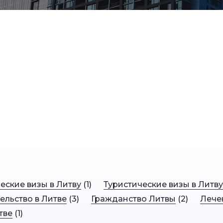
еские визы в Литву
(
1
)
Туристические визы в Литву
ельство в Литве
(
3
)
Гражданство Литвы
(
2
)
Лече
тве
(
1
)