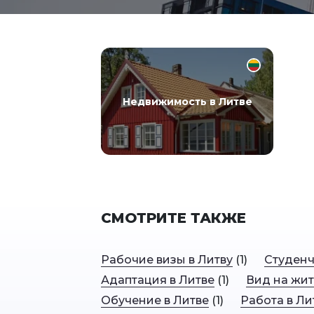
Недвижимость в Литве
СМОТРИТЕ ТАКЖЕ
Рабочие визы в Литву
(
1
)
Студенч
Адаптация в Литве
(
1
)
Вид на жит
Обучение в Литве
(
1
)
Работа в Ли