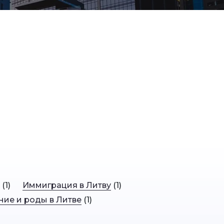
(
1
)
Иммиграция в Литву
(
1
)
ние и роды в Литве
(
1
)