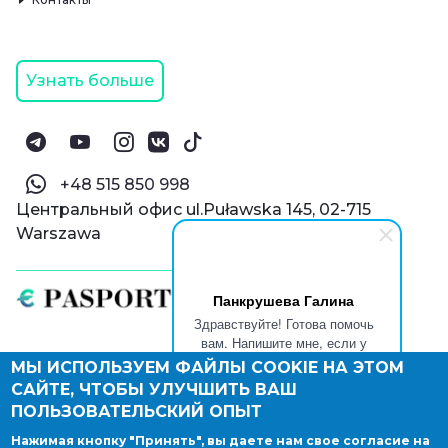
Узнать больше
‪+48 515 850 998‬
Центральный офис ul.Puławska 145, 02-715
Warszawa
Панкрушева Галина
Здравствуйте! Готова помочь
вам. Напишите мне, если у
вас появятся вопросы.
МЫ ИСПОЛЬЗУЕМ ФАЙЛЫ COOKIE НА ЭТОМ
© Паспорт Онлайн 2019—2026
САЙТЕ, ЧТОБЫ УЛУЧШИТЬ ВАШ
Политика конфиденциальности
Оферта и конфиденциальность:
РФ
(
eng
),
ПОЛЬЗОВАТЕЛЬСКИЙ ОПЫТ
Армения
(
eng
)
Нажимая кнопку "Принять", вы даете нам свое согласие на
Правовые документы