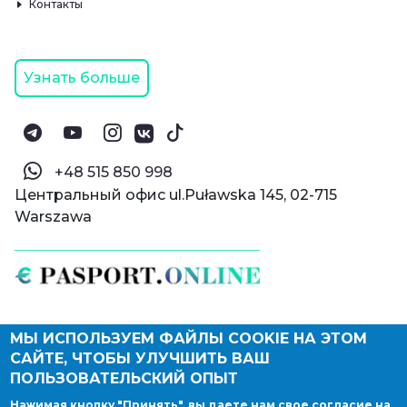
Контакты
Узнать больше
‪+48 515 850 998‬
Центральный офис ul.Puławska 145, 02-715
Warszawa
МЫ ИСПОЛЬЗУЕМ ФАЙЛЫ COOKIE НА ЭТОМ
© Паспорт Онлайн 2019—2026
САЙТЕ, ЧТОБЫ УЛУЧШИТЬ ВАШ
Политика конфиденциальности
Оферта и конфиденциальность:
РФ
(
eng
),
ПОЛЬЗОВАТЕЛЬСКИЙ ОПЫТ
Армения
(
eng
)
Нажимая кнопку "Принять", вы даете нам свое согласие на