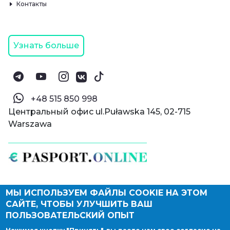
Контакты
Узнать больше
‪+48 515 850 998‬
Центральный офис ul.Puławska 145, 02-715
Warszawa
МЫ ИСПОЛЬЗУЕМ ФАЙЛЫ COOKIE НА ЭТОМ
© Паспорт Онлайн 2019—2026
САЙТЕ, ЧТОБЫ УЛУЧШИТЬ ВАШ
Политика конфиденциальности
Оферта и конфиденциальность:
РФ
(
eng
),
ПОЛЬЗОВАТЕЛЬСКИЙ ОПЫТ
Армения
(
eng
)