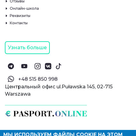
Отзывы
Онлайн-школа
Реквизиты
Контакты
Узнать больше
‪+48 515 850 998‬
Центральный офис ul.Puławska 145, 02-715
Warszawa
МЫ ИСПОЛЬЗУЕМ ФАЙЛЫ COOKIE НА ЭТОМ
© Паспорт Онлайн 2019—2026