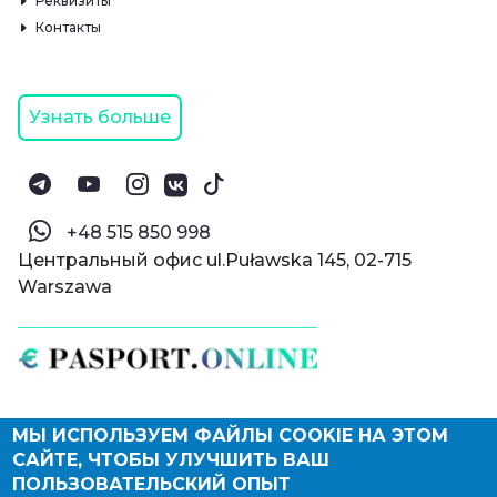
Реквизиты
Контакты
Узнать больше
‪+48 515 850 998‬
Центральный офис ul.Puławska 145, 02-715
Warszawa
МЫ ИСПОЛЬЗУЕМ ФАЙЛЫ COOKIE НА ЭТОМ
© Паспорт Онлайн 2019—2026
САЙТЕ, ЧТОБЫ УЛУЧШИТЬ ВАШ
Политика конфиденциальности
Оферта и конфиденциальность:
РФ
(
eng
),
ПОЛЬЗОВАТЕЛЬСКИЙ ОПЫТ