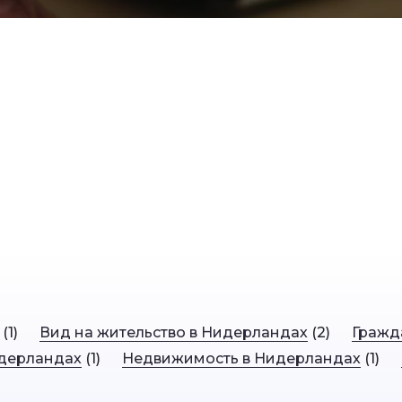
(
1
)
Вид на жительство в Нидерландах
(
2
)
Гражд
дерландах
(
1
)
Недвижимость в Нидерландах
(
1
)