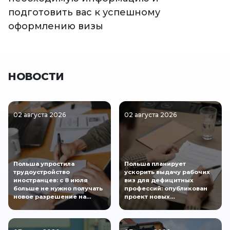
подготовить вас к успешному
оформлению визы
НОВОСТИ
02 августа 2026
02 августа 2026
Польша упростила
Польша планирует
трудоустройство
ускорить выдачу рабочих
иностранцев: с 8 июля
виз для дефицитных
больше не нужно получать
профессий: опубликован
новое разрешение на…
проект новых…