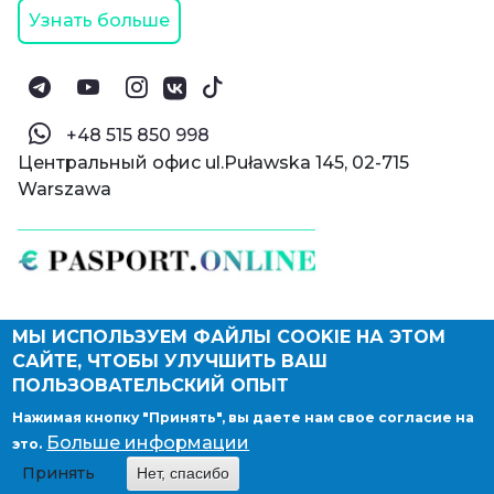
Узнать больше
‪+48 515 850 998‬
Центральный офис ul.Puławska 145, 02-715
Warszawa
МЫ ИСПОЛЬЗУЕМ ФАЙЛЫ COOKIE НА ЭТОМ
© Паспорт Онлайн 2019—2026
САЙТЕ, ЧТОБЫ УЛУЧШИТЬ ВАШ
Политика конфиденциальности
Оферта и конфиденциальность:
РФ
(
eng
),
ПОЛЬЗОВАТЕЛЬСКИЙ ОПЫТ
Армения
(
eng
)
Нажимая кнопку "Принять", вы даете нам свое согласие на
Правовые документы
Больше информации
это.
Депонирование логотипа компании
Принять
Нет, спасибо