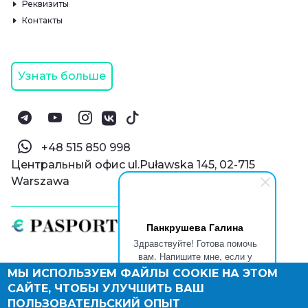
Реквизиты
Контакты
Узнать больше
‪+48 515 850 998‬
Центральный офис ul.Puławska 145, 02-715
Warszawa
Панкрушева Галина
Здравствуйте! Готова помочь
вам. Напишите мне, если у
вас появятся вопросы.
МЫ ИСПОЛЬЗУЕМ ФАЙЛЫ COOKIE НА ЭТОМ
© Паспорт Онлайн 2019—2026
САЙТЕ, ЧТОБЫ УЛУЧШИТЬ ВАШ
Политика конфиденциальности
Оферта и конфиденциальность:
РФ
(
eng
),
ПОЛЬЗОВАТЕЛЬСКИЙ ОПЫТ