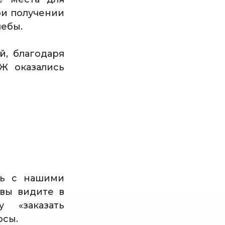
ри получении
чебы.
й, благодаря
Ж оказались
сь с нашими
вы видите в
 «заказать
осы.