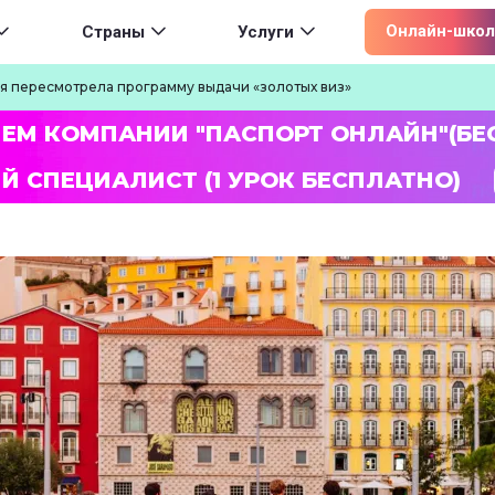
ion
Онлайн-школ
Страны
Услуги
я пересмотрела программу выдачи «золотых виз»
ЛЕМ КОМПАНИИ "ПАСПОРТ ОНЛАЙН"(БЕ
Й СПЕЦИАЛИСТ (1 УРОК БЕСПЛАТНО)