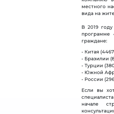
местного на
вида на жит
В 2019 году
программе 
граждане:
- Китая (4467
- Бразилии (8
- Турции (380
- Южной Афр
- России (296
Если вы хо
специалист
начале ст
консультаци