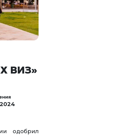
Х ВИЗ»
ения
 2024
лии одобрил