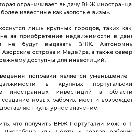
оторая ограничивает выдачу ВНЖ иностранца
 более известные как «золотые визы».
оснутся лишь крупных городов, таких ка
ыне за приобретение недвижимости в данн
ам не будут выдавать ВНЖ. Автономн
- Азорские острова и Мадейра, а также севе
режнему доступны для инвестиций.
ведения поправки является уменьшение 
вижимости в крупных португальски
ие иностранных инвестиций в облас
 создание новых рабочих мест и возрожде
доставляют культурное значение.
ить, что получить ВНЖ Португалии можно 
 Лиссабоне или Порту и создав рабочи