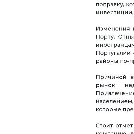
поправку, к
инвестиции,
Изменения к
Порту. Отн
иностранц
Португалии 
районы по-п
Причиной в
рынок нед
Привлечен
населением,
которые пре
Стоит отмет
компанию в