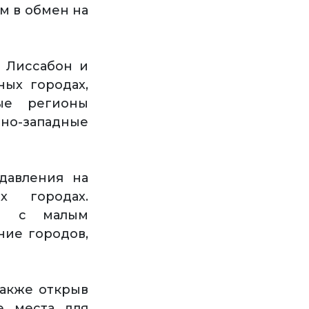
м в обмен на
к Лиссабон и
ых городах,
ые регионы
рно-западные
давления на
х городах.
ти с малым
ние городов,
также открыв
е места для