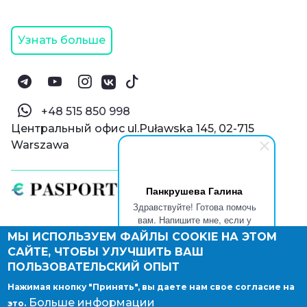
Узнать больше
‪+48 515 850 998‬
Центральный офис ul.Puławska 145, 02-715
Warszawa
Панкрушева Галина
Здравствуйте! Готова помочь
вам. Напишите мне, если у
вас появятся вопросы.
МЫ ИСПОЛЬЗУЕМ ФАЙЛЫ COOKIE НА ЭТОМ
© Паспорт Онлайн 2019—2026
САЙТЕ, ЧТОБЫ УЛУЧШИТЬ ВАШ
Политика конфиденциальности
Оферта и конфиденциальность:
РФ
(
eng
),
ПОЛЬЗОВАТЕЛЬСКИЙ ОПЫТ
Армения
(
eng
)
Нажимая кнопку "Принять", вы даете нам свое согласие на
Правовые документы
Больше информации
это.
Депонирование логотипа компании