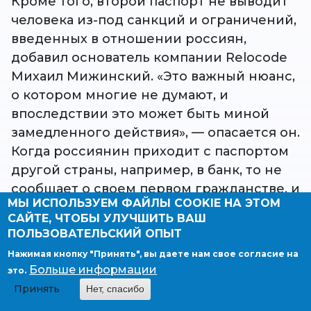
Кроме того, второй паспорт не выводит
человека из-под санкций и ограничений,
введенных в отношении россиян,
добавил основатель компании Relocode
Михаил Мижинский. «Это важный нюанс,
о котором многие не думают, и
впоследствии это может быть миной
замедленного действия», — опасается он.
Когда россиянин приходит с паспортом
другой страны, например, в банк, то не
сообщает о своем первом гражданстве, и
МЫ ИСПОЛЬЗУЕМ ФАЙЛЫ COOKIE НА ЭТОМ
финансовые организации это устраивает,
САЙТЕ, ЧТОБЫ УЛУЧШИТЬ ВАШ
однако если позже выяснится, что у
ПОЛЬЗОВАТЕЛЬСКИЙ ОПЫТ
клиента есть еще и российский паспорт,
Нажимая кнопку "Принять", вы даете нам свое согласие на
то могут возникнуть проблемы, считает
Больше информации
это.
Мижинский.
Принять
Нет, спасибо