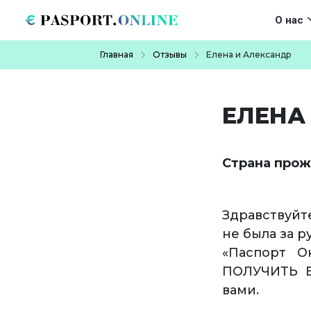
Перейти к основному содержанию
Main navigat
О нас
Строка навигации
Главная
Отзывы
Елена и Александр
ЕЛЕНА
Страна прож
Здравствуйте
не была за р
«Паспорт О
ПОЛУЧИТЬ В
вами.