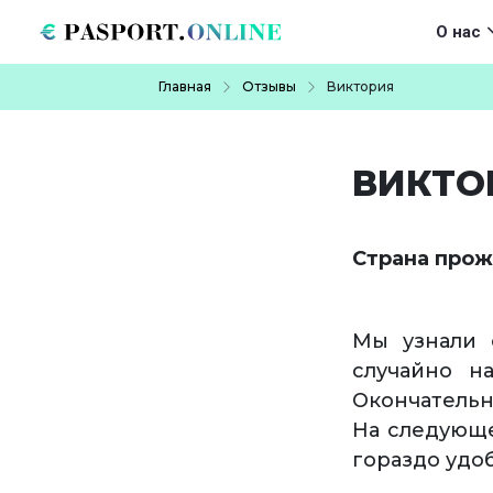
Перейти к основному содержанию
Main navigat
О нас
Строка навигации
Главная
Отзывы
Виктория
ВИКТО
Страна прож
Мы узнали 
случайно н
Окончательн
На следующе
гораздо удо