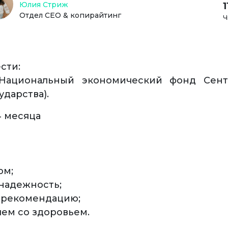
Юлия Стриж
Отдел СЕО & копирайтинг
Ч
сти:
Национальный экономический фонд Сент
дарства).
4 месяца
ом;
надежность;
 рекомендацию;
ем со здоровьем.