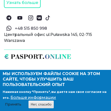
Узнать больше
‪+48 515 850 998‬
Центральный офис ul.Puławska 145, 02-715
Warszawa
МЫ ИСПОЛЬЗУЕМ ФАЙЛЫ COOKIE НА ЭТОМ
© Паспорт Онлайн 2019—2026
САЙТЕ, ЧТОБЫ УЛУЧШИТЬ ВАШ
Политика конфиденциальности
Оферта и конфиденциальность:
РФ
(
eng
),
ПОЛЬЗОВАТЕЛЬСКИЙ ОПЫТ
Армения
(
eng
)
Нажимая кнопку "Принять", вы даете нам свое согласие на
Правовые документы
Больше информации
это.
Депонирование логотипа компании
Принять
Нет, спасибо