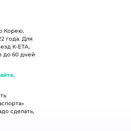
ю Корею,
2 года. Для
езд K-ETA,
е до 60 дней
сайте.
и
ать
аспорта»
до сделать,