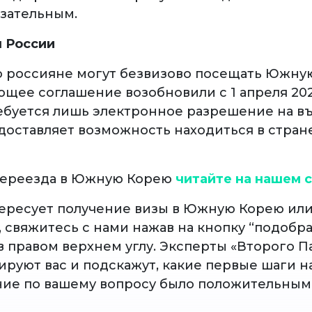
язательным.
 России
о россияне могут безвизово посещать Южну
ющее соглашение возобновили с 1 апреля 202
ебуется лишь электронное разрешение на въ
доставляет возможность находиться в стран
переезда в Южную Корею
читайте на нашем 
тересует получение визы в Южную Корею ил
 свяжитесь с нами нажав на кнопку “подобр
в правом верхнем углу. Эксперты «Второго П
руют вас и подскажут, какие первые шаги на
ие по вашему вопросу было положительным