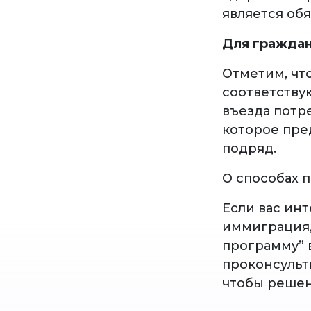
является об
Для граждан
Отметим, чт
соответству
въезда потр
которое пре
подряд.
О способах 
Если вас ин
иммиграция,
программу” 
проконсульти
чтобы решен