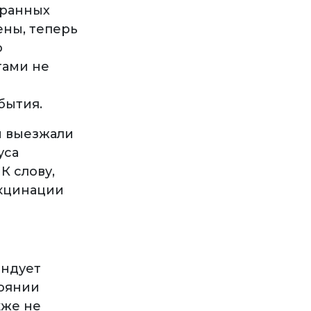
транных
ены, теперь
о
тами не
ибытия.
и выезжали
уса
К слову,
акцинации
ендует
тоянии
кже не