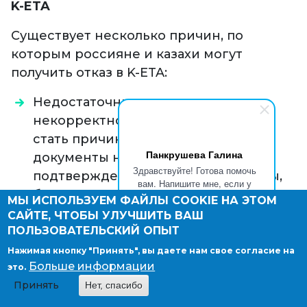
K-ETA
Существует несколько причин, по
которым россияне и казахи могут
получить отказ в K-ETA:
Недостаточные документы и их
некорректное оформление могут
стать причиной отказа. Подавать
Панкрушева Галина
документы необходимо с
Здравствуйте! Готова помочь
подтверждением брони гостиницы,
вам. Напишите мне, если у
билетов на родину или в третью
вас появятся вопросы.
МЫ ИСПОЛЬЗУЕМ ФАЙЛЫ COOKIE НА ЭТОМ
страну, а также с доказательствами
САЙТЕ, ЧТОБЫ УЛУЧШИТЬ ВАШ
ПОЛЬЗОВАТЕЛЬСКИЙ ОПЫТ
финансовой состоятельности,
например банковской выпиской.
Нажимая кнопку "Принять", вы даете нам свое согласие на
Больше информации
Предыдущие нарушения визового
это.
Принять
Нет, спасибо
режима или проблемы с визами в
других странах также могут повлиять