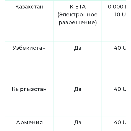
Казахстан
K-ETA
10 000 K
(Электронное
10 US
разрешение)
Узбекистан
Да
40 US
Кыргызстан
Да
40 US
Армения
Да
40 US