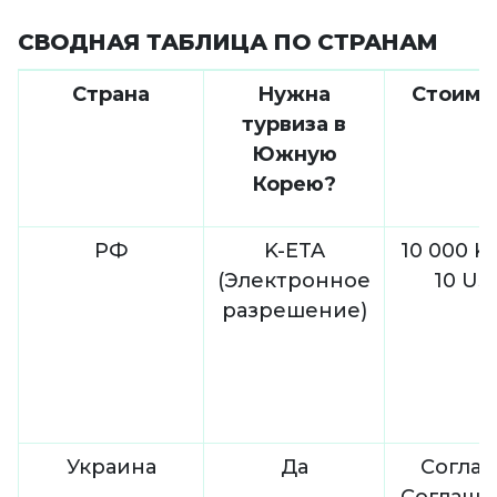
СВОДНАЯ ТАБЛИЦА ПО СТРАНАМ
Страна
Нужна
Стоимо
турвиза в
Южную
Корею?
РФ
K-ETA
10 000 K
(Электронное
10 US
разрешение)
Украина
Да
Соглас