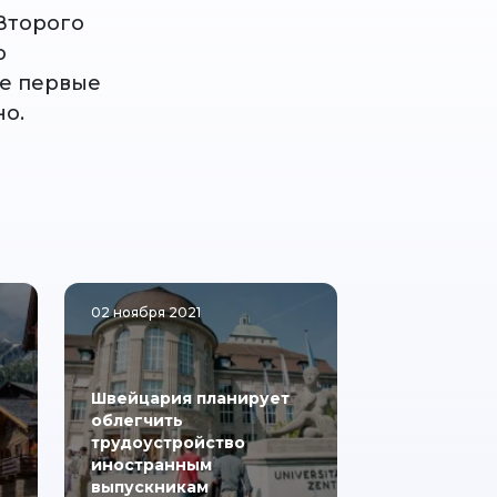
Второго
ю
ие первые
но.
02 ноября 2021
Швейцария планирует
облегчить
трудоустройство
иностранным
выпускникам