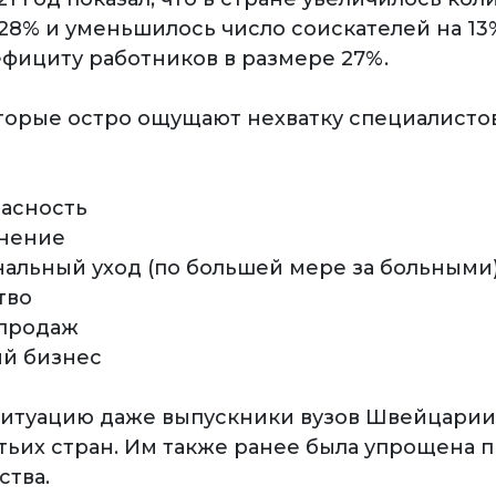
28% и уменьшилось число соискателей на 13%
ефициту работников в размере 27%.
торые остро ощущают нехватку специалистов,
пасность
анение
нальный уход (по большей мере за больными
тво
 продаж
ый бизнес
ситуацию даже выпускники вузов Швейцарии
тьих стран. Им также ранее была упрощена 
ства.