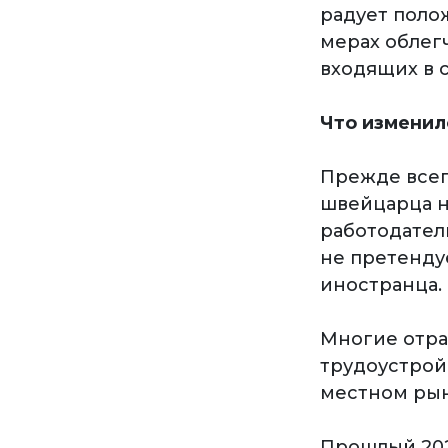
радует поло
мерах облег
входящих в 
Что изменил
Прежде всег
швейцарца н
работодател
не претенду
иностранца.
Многие отра
трудоустройс
местном рын
Прошлый 2021