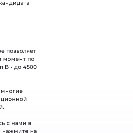
кандидата
ое позволяет
ый момент по
 B - до 4500
о многие
ационной
й.
ь с нами в
и нажмите на