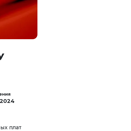
У
ения
 2024
ых плат