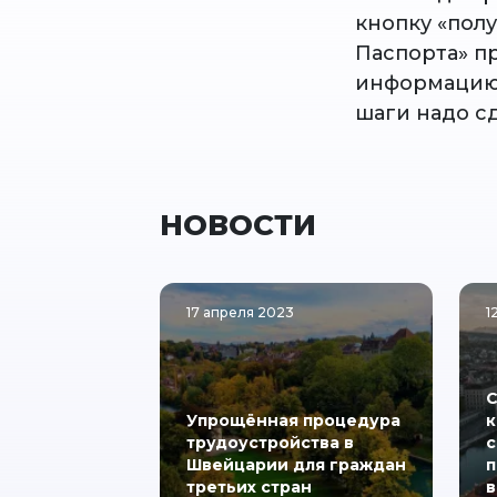
кнопку «пол
Паспорта» п
информацию 
шаги надо с
НОВОСТИ
17 апреля 2023
1
С
Упрощённая процедура
к
трудоустройства в
с
Швейцарии для граждан
п
третьих стран
в