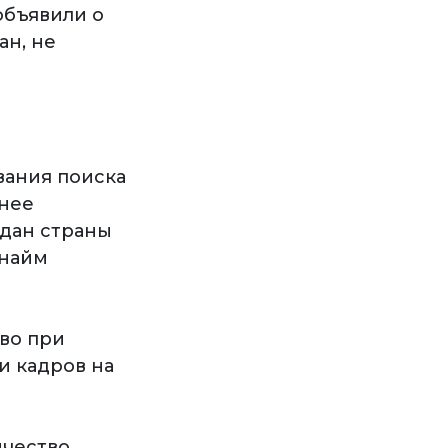
объявили о
ан, не
вания поиска
анее
ждан страны
 найм
во при
и кадров на
ичество