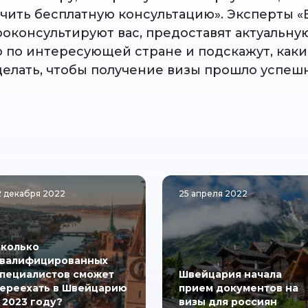
учить бесплатную консультацию». Эксперты «
роконсультируют вас, предоставят актуальну
по интересующей стране и подскажут, как
делать, чтобы получение визы прошло успеш
2 декабря 2022
25 апреля 2022
колько
валифицированных
пециалистов сможет
Швейцария начала
ереехать в Швейцарию
прием документов на
 2023 году?
визы для россиян