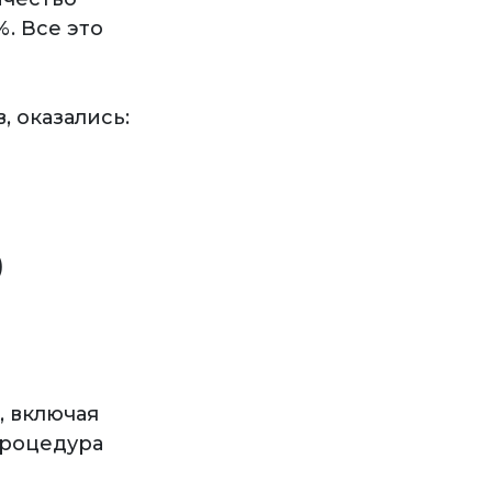
. Все это
 оказались:
)
, включая
процедура