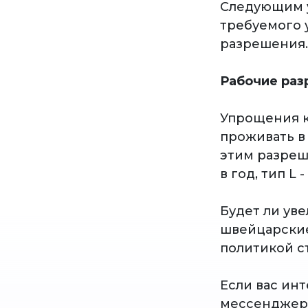
Следующим у
требуемого 
разрешения.
Рабочие ра
Упрощения к
проживать в 
этим разреш
в год, тип L 
Будет ли ув
швейцарски
политикой с
Если вас ин
мессенджер 