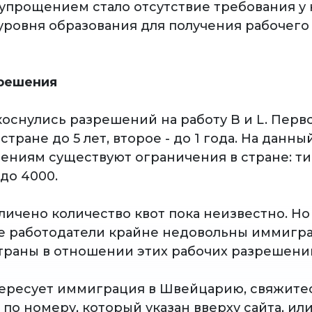
прощением стало отсутствие требования у 
уровня образования для получения рабочего
зрешения
оснулись разрешений на работу B и L. Перв
стране до 5 лет, второе - до 1 года. На данн
ениям существуют ограничения в стране: тип
- до 4000.
еличено количество квот пока неизвестно. Н
е работодатели крайне недовольны иммигр
траны в отношении этих рабочих разрешени
тересует иммиграция в Швейцарию, свяжитес
по номеру, который указан вверху сайта, ил