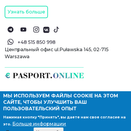
Узнать больше
‪+48 515 850 998‬
Центральный офис ul.Puławska 145, 02-715
Warszawa
МЫ ИСПОЛЬЗУЕМ ФАЙЛЫ COOKIE НА ЭТОМ
© Паспорт Онлайн 2019—2026
САЙТЕ, ЧТОБЫ УЛУЧШИТЬ ВАШ
Политика конфиденциальности
Оферта и конфиденциальность:
РФ
(
eng
),
ПОЛЬЗОВАТЕЛЬСКИЙ ОПЫТ
Армения
(
eng
)
Нажимая кнопку "Принять", вы даете нам свое согласие на
Правовые документы
Больше информации
это.
Депонирование логотипа компании