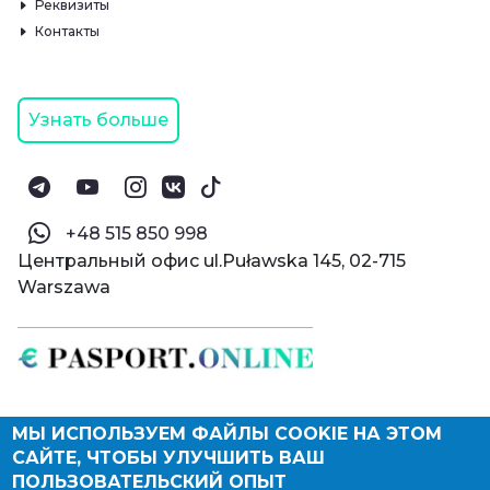
Реквизиты
Контакты
Узнать больше
‪+48 515 850 998‬
Центральный офис ul.Puławska 145, 02-715
Warszawa
МЫ ИСПОЛЬЗУЕМ ФАЙЛЫ COOKIE НА ЭТОМ
© Паспорт Онлайн 2019—2026
САЙТЕ, ЧТОБЫ УЛУЧШИТЬ ВАШ
Политика конфиденциальности
Оферта и конфиденциальность:
РФ
(
eng
),
ПОЛЬЗОВАТЕЛЬСКИЙ ОПЫТ