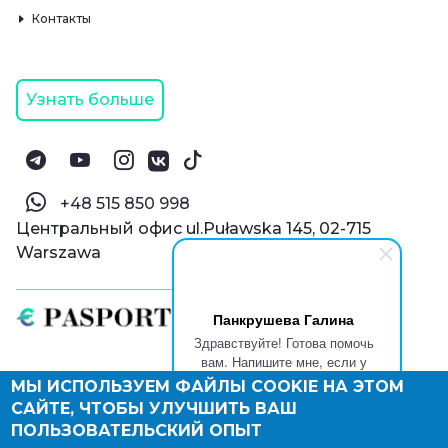
Контакты
Узнать больше
‪+48 515 850 998‬
Центральный офис ul.Puławska 145, 02-715
Warszawa
Панкрушева Галина
Здравствуйте! Готова помочь
вам. Напишите мне, если у
вас появятся вопросы.
МЫ ИСПОЛЬЗУЕМ ФАЙЛЫ COOKIE НА ЭТОМ
© Паспорт Онлайн 2019—2026
САЙТЕ, ЧТОБЫ УЛУЧШИТЬ ВАШ
Политика конфиденциальности
Оферта и конфиденциальность:
РФ
(
eng
),
ПОЛЬЗОВАТЕЛЬСКИЙ ОПЫТ
Армения
(
eng
)