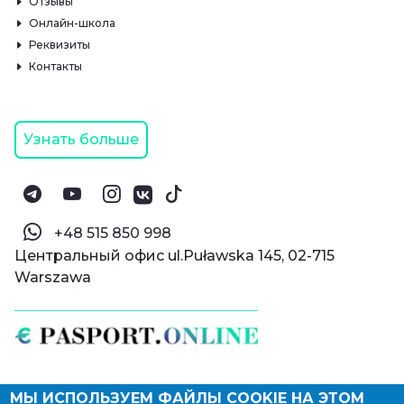
Отзывы
Онлайн-школа
Реквизиты
Контакты
Узнать больше
‪+48 515 850 998‬
Центральный офис ul.Puławska 145, 02-715
Warszawa
МЫ ИСПОЛЬЗУЕМ ФАЙЛЫ COOKIE НА ЭТОМ
© Паспорт Онлайн 2019—2026