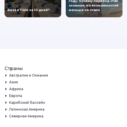
году: почему переезд стал
сложнее, но возможностей
Виза в США за 10 дней?
меньше не стало
Страны
Австралия и Океания
Азия
Африка
Европа
Карибский бассейн
Латинская Америка
Северная Америка