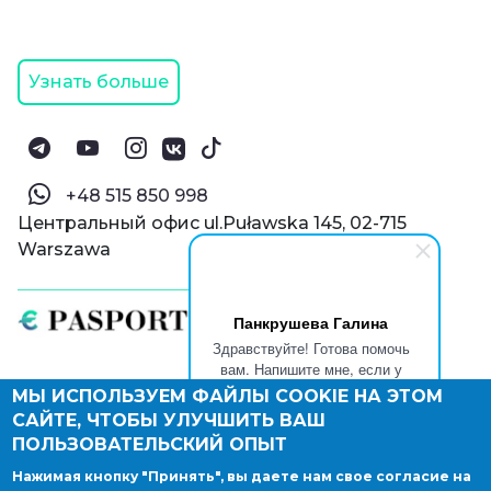
Узнать больше
‪+48 515 850 998‬
Центральный офис ul.Puławska 145, 02-715
Warszawa
Панкрушева Галина
Здравствуйте! Готова помочь
вам. Напишите мне, если у
вас появятся вопросы.
МЫ ИСПОЛЬЗУЕМ ФАЙЛЫ COOKIE НА ЭТОМ
© Паспорт Онлайн 2019—2026
САЙТЕ, ЧТОБЫ УЛУЧШИТЬ ВАШ
Политика конфиденциальности
Оферта и конфиденциальность:
РФ
(
eng
),
ПОЛЬЗОВАТЕЛЬСКИЙ ОПЫТ
Армения
(
eng
)
Нажимая кнопку "Принять", вы даете нам свое согласие на
Правовые документы