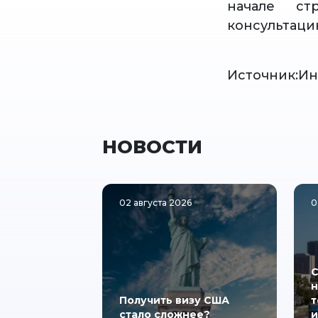
начале ст
консультаци
Источник:Ин
НОВОСТИ
02 августа 2026
0
С
н
Получить визу США
т
стало сложнее?
и