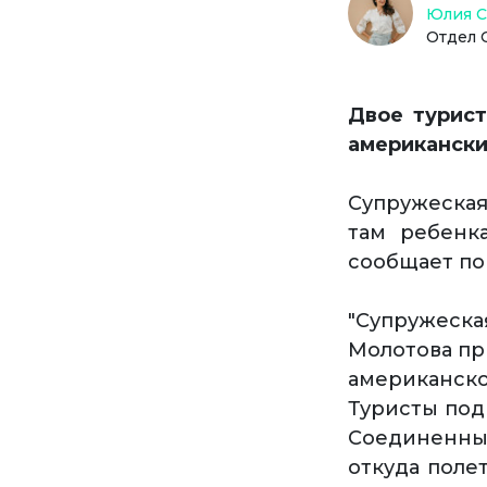
Юлия 
Отдел 
Двое турист
американск
Супружеская
там ребенк
сообщает порт
"Супружеск
Молотова пр
американск
Туристы подк
Соединенны
откуда поле