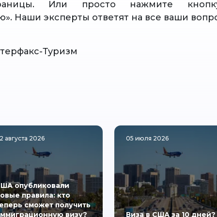
раницы. Или просто нажмите кнопку
ю». Наши эксперты ответят на все ваши вопр
терфакс-Туризм
2 августа 2026
05 июля 2026
ША опубликовали
овые правила: кто
еперь сможет получить
ммиграционную визу?
Виза в США за 10 дней?