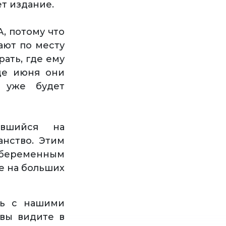
т издание.
, потому что
ают по месту
ать, где ему
це июня они
 уже будет
ившийся на
анство. Этим
 беременным
е на больших
сь с нашими
вы видите в