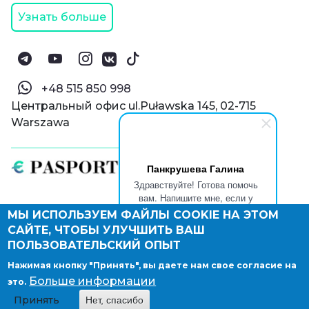
Узнать больше
‪+48 515 850 998‬
Центральный офис ul.Puławska 145, 02-715
Warszawa
Панкрушева Галина
Здравствуйте! Готова помочь
вам. Напишите мне, если у
вас появятся вопросы.
МЫ ИСПОЛЬЗУЕМ ФАЙЛЫ COOKIE НА ЭТОМ
© Паспорт Онлайн 2019—2026
САЙТЕ, ЧТОБЫ УЛУЧШИТЬ ВАШ
Политика конфиденциальности
Оферта и конфиденциальность:
РФ
(
eng
),
ПОЛЬЗОВАТЕЛЬСКИЙ ОПЫТ
Армения
(
eng
)
Нажимая кнопку "Принять", вы даете нам свое согласие на
Правовые документы
Больше информации
это.
Депонирование логотипа компании
Принять
Нет, спасибо