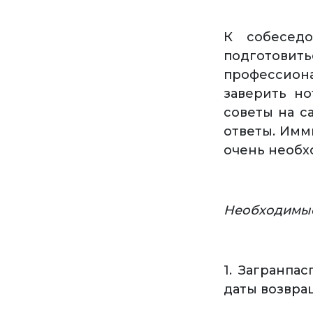
К собесед
подготовит
профессиона
заверить но
советы на с
ответы. Имм
очень необх
Необходимы
1. Загранпа
даты возвра