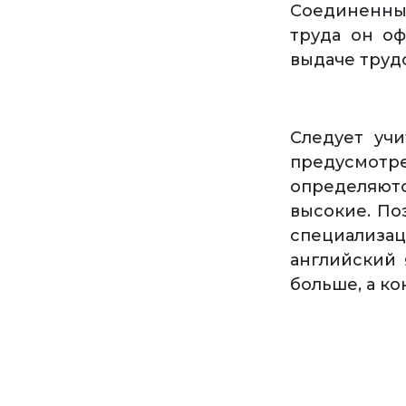
Соединенны
труда он о
выдаче труд
Следует уч
предусмотр
определяю
высокие. По
специализ
английский 
больше, а к