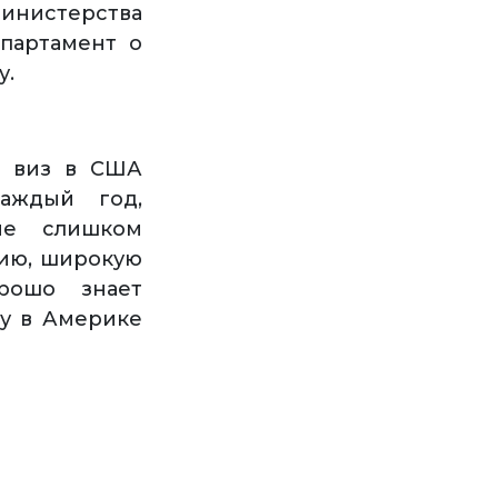
инистерства
партамент о
у.
х виз в США
аждый год,
не слишком
сию, широкую
рошо знает
ту в Америке