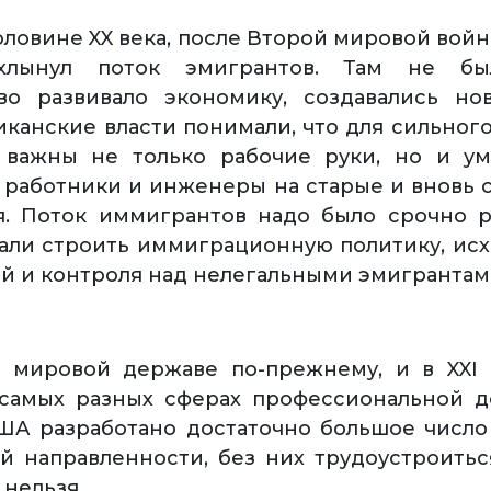
оловине XX века, после Второй мировой войн
хлынул поток эмигрантов. Там не был
тво развивало экономику, создавались но
иканские власти понимали, что для сильного
а важны не только рабочие руки, но и ум
 работники и инженеры на старые и вновь
. Поток иммигрантов надо было срочно р
али строить иммиграционную политику, исх
й и контроля над нелегальными эмигрантам
 мировой державе по-прежнему, и в XXI 
самых разных сферах профессиональной д
ША разработано достаточно большое число
й направленности, без них трудоустроить
 нельзя.