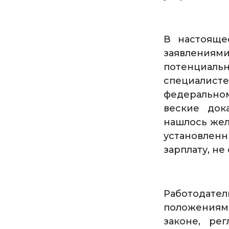
В настояще
заявлениям
потенциал
специалис
федерально
веские док
нашлось жел
установлен
зарплату, н
Работодате
положениям
законе, ре