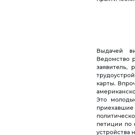
Выдачей ви
Ведомство р
заявитель, 
трудоустрой
карты. Впро
американско
Это молоды
приехавши
политическо
петиции по 
устройства н