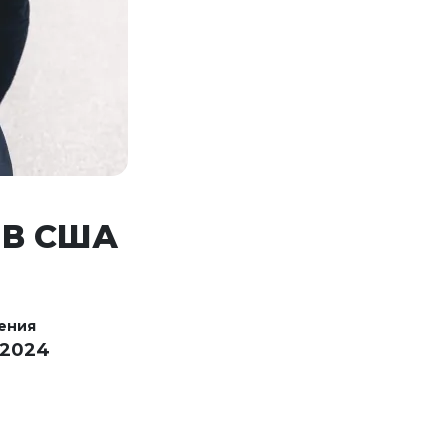
 В США
ения
 2024