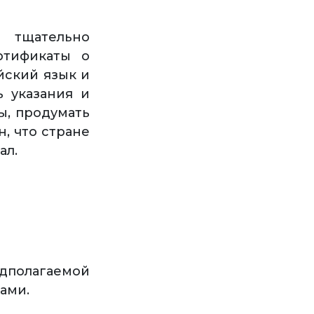
 тщательно
ртификаты о
йский язык и
ь указания и
ы, продумать
, что стране
ал.
едполагаемой
ами.