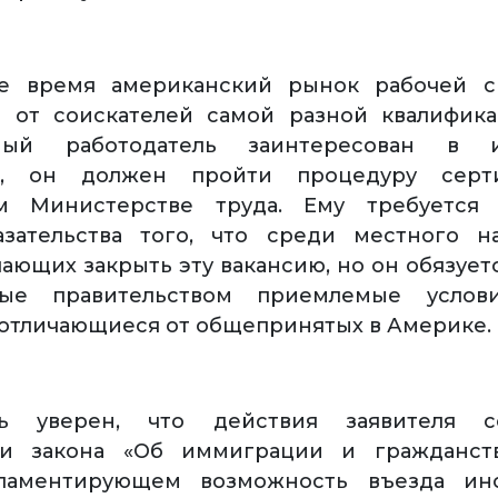
е время американский рынок рабочей с
и от соискателей самой разной квалифика
ьный работодатель заинтересован в и
те, он должен пройти процедуру серт
м Министерстве труда. Ему требуется 
азательства того, что среди местного н
ающих закрыть эту вакансию, но он обязует
ные правительством приемлемые услов
е отличающиеся от общепринятых в Америке.
ль уверен, что действия заявителя с
и закона «Об иммиграции и гражданств
гламентирующем возможность въезда ин