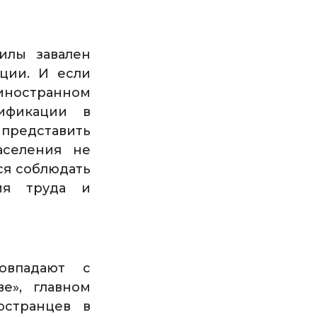
илы завален
ции. И если
ностранном
ификации в
представить
аселения не
ся соблюдать
ия труда и
овпадают с
е», главном
остранцев в