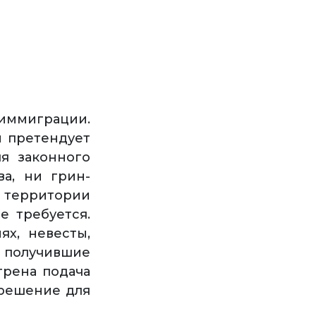
ммиграции.
ы претендует
ля законного
ва, ни грин-
а территории
е требуется.
х, невесты,
получившие
трена подача
зрешение для