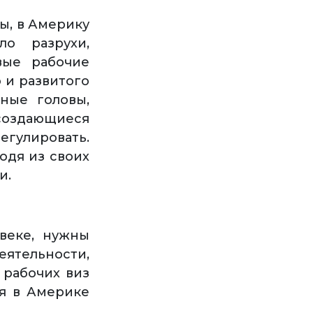
ы, в Америку
о разрухи,
вые рабочие
 и развитого
ные головы,
 создающиеся
егулировать.
одя из своих
и.
веке, нужны
еятельности,
 рабочих виз
ся в Америке