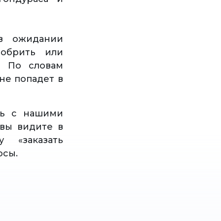
в ожидании
добрить или
. По словам
не попадет в
сь с нашими
вы видите в
 «заказать
осы.