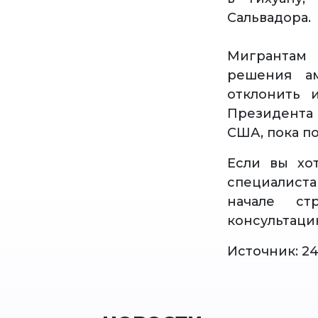
Сальвадора.
Мигрантам
решения ам
отклонить 
Президента 
США, пока п
Если вы хо
специалист
начале ст
консультаци
Источник: 24