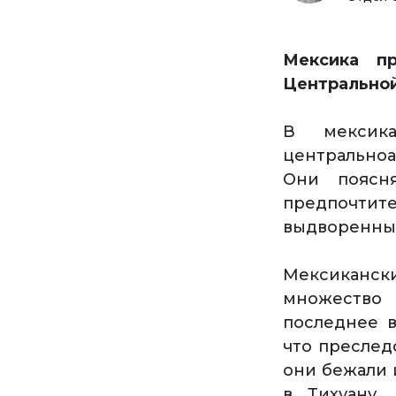
Мексика п
Центрально
В мексик
центральноа
Они поясн
предпочтит
выдворенны
Мексикански
множество 
последнее в
что преслед
они бежали 
в Тихуану,