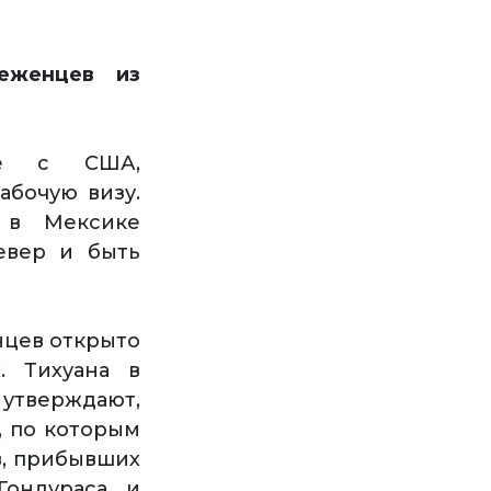
еженцев из
це с США,
абочую визу.
 в Мексике
евер и быть
нцев открыто
. Тихуана в
 утверждают,
, по которым
в, прибывших
Гондураса и