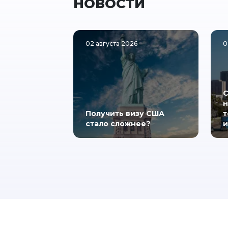
НОВОСТИ
02 августа 2026
0
С
н
Получить визу США
т
стало сложнее?
и