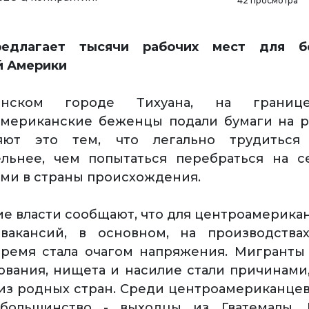
42 просмотра
редлагает тысячи рабочих мест для б
й Америки
анском городе Тихуана, на грани
мериканские беженцы подали бумаги на р
яют это тем, что легально трудиться
ельнее, чем попытаться перебраться на с
ми в страны происхождения.
е власти сообщают, что для центроамерика
вакансий, в основном, на производствах
ремя стала очагом напряжения. Мигранты
ования, нищета и насилие стали причинами
из родных стран. Среди центроамериканце
 большинство - выходцы из Гватемалы, 