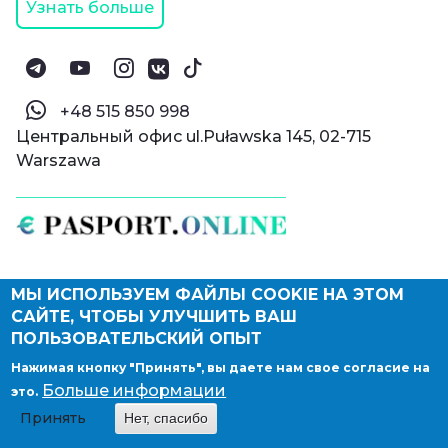
Узнать больше
‪+48 515 850 998‬
Центральный офис ul.Puławska 145, 02-715
Warszawa
МЫ ИСПОЛЬЗУЕМ ФАЙЛЫ COOKIE НА ЭТОМ
© Паспорт Онлайн 2019—2026
САЙТЕ, ЧТОБЫ УЛУЧШИТЬ ВАШ
Политика конфиденциальности
Оферта и конфиденциальность:
РФ
(
eng
),
ПОЛЬЗОВАТЕЛЬСКИЙ ОПЫТ
Армения
(
eng
)
Нажимая кнопку "Принять", вы даете нам свое согласие на
Правовые документы
Больше информации
это.
Депонирование логотипа компании
Принять
Нет, спасибо