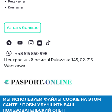
Реквизиты
Контакты
Узнать больше
‪+48 515 850 998‬
Центральный офис ul.Puławska 145, 02-715
Warszawa
МЫ ИСПОЛЬЗУЕМ ФАЙЛЫ COOKIE НА ЭТОМ
© Паспорт Онлайн 2019—2026
САЙТЕ, ЧТОБЫ УЛУЧШИТЬ ВАШ
Политика конфиденциальности
Оферта и конфиденциальность:
РФ
(
eng
),
ПОЛЬЗОВАТЕЛЬСКИЙ ОПЫТ